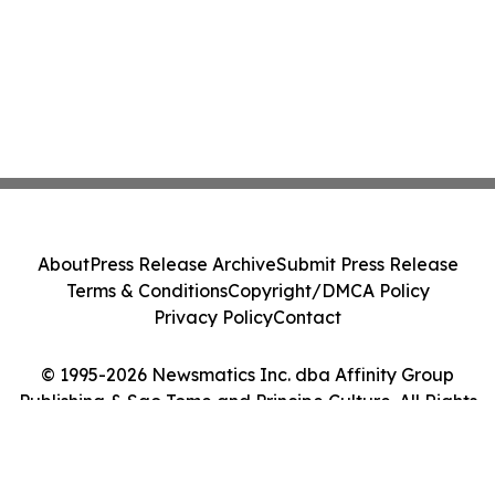
About
Press Release Archive
Submit Press Release
Terms & Conditions
Copyright/DMCA Policy
Privacy Policy
Contact
© 1995-2026 Newsmatics Inc. dba Affinity Group
Publishing & Sao Tome and Principe Culture. All Rights
Reserved.
Cookie Settings / Your Privacy Choices