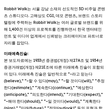
Rabbit Walk는 서울 강남 소재의 선도적인 3D 비주얼 콘텐
츠 스튜디오다. 고해상도 CGI, 데모 콘텐츠, 브랜드 스토리
텔링에 주력하는 Rabbit Walk는 여러 글로벌 브랜드를 위
해 1,400건 이상의 프로젝트를 진행하면서 한국 엔터테인
먼트 및 미디어 업계에서 신뢰받는 크리에이티브 파트너로
자리를 잡았다.
미래예측진술:
본 보도자료에는 1933년 증권법(개정) 제27A조 및 1934년
증권거래법(개정) 제21E조에 따른 미래예측 진술이 포함되
어 있다. 미래예측 진술은 일반적으로 “~라고 믿는다
(believe),” “~할 수 있다(may),” “~할 것이다(will),” “추정
한다(estimate),” “계속한다(continue),” “예상한다
(anticipate),” “의도한다(intend),” “기대한다(expect),”
“~해야 한다(should),” “~일 것이다(would),” “계획한다
(plan),” “미래(future),” “전망(outlook)” 등의 표현과 함