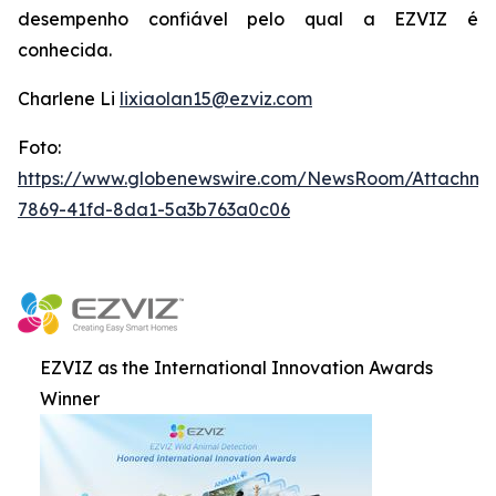
desempenho confiável pelo qual a EZVIZ é
conhecida.
Charlene Li
lixiaolan15@ezviz.com
Foto:
https://www.globenewswire.com/NewsRoom/Attachme
7869-41fd-8da1-5a3b763a0c06
EZVIZ as the International Innovation Awards
Winner